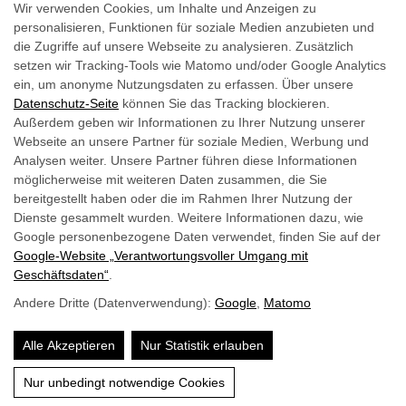
Wir verwenden Cookies, um Inhalte und Anzeigen zu
Familie Kirchner
personalisieren, Funktionen für soziale Medien anzubieten und
Tauernhofstraße 3, A-5562
die Zugriffe auf unsere Webseite zu analysieren. Zusätzlich
setzen wir Tracking-Tools wie Matomo und/oder Google Analytics
Obertauern
ein, um anonyme Nutzungsdaten zu erfassen. Über unsere
Tel.
+43 6456 7259
Datenschutz-Seite
können Sie das Tracking blockieren.
E-Mail senden
Außerdem geben wir Informationen zu Ihrer Nutzung unserer
Webseite an unsere Partner für soziale Medien, Werbung und
Analysen weiter. Unsere Partner führen diese Informationen
möglicherweise mit weiteren Daten zusammen, die Sie
bereitgestellt haben oder die im Rahmen Ihrer Nutzung der
Dienste gesammelt wurden. Weitere Informationen dazu, wie
Impressum
Google personenbezogene Daten verwendet, finden Sie auf der
&
Barrierefreiheit
Google‑Website „Verantwortungsvoller Umgang mit
Datenschutz
Geschäftsdaten“
.
Andere Dritte (Datenverwendung):
Google
,
Matomo
Website by:
Alle Akzeptieren
Nur Statistik erlauben
Nur unbedingt notwendige Cookies